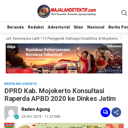
Beranda
Beranda
Redaksi
Redaksi
Advertorial
Advertorial
Iklan
Iklan
Nasional
Nasional
Berita P
Berita P
lusif, Kemenpora Latih 115 Penggerak Olahraga Disabilitas di Mojokerto
Real
BERITA MOJOKERTO
DPRD Kab. Mojokerto Konsultasi
Raperda APBD 2020 ke Dinkes Jatim
Raden Agung
24 Okt 2019 - 11:22 WIB