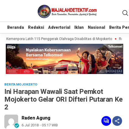
Beranda
Beranda
Redaksi
Redaksi
Advertorial
Advertorial
Iklan
Iklan
Nasional
Nasional
Berita P
Berita P
f, Kemenpora Latih 115 Penggerak Olahraga Disabilitas di Mojokerto
Realisas
BERITA MOJOKERTO
Ini Harapan Wawali Saat Pemkot
Mojokerto Gelar ORI Difteri Putaran Ke
2
Raden Agung
6 Jul 2018 - 05:17 WIB