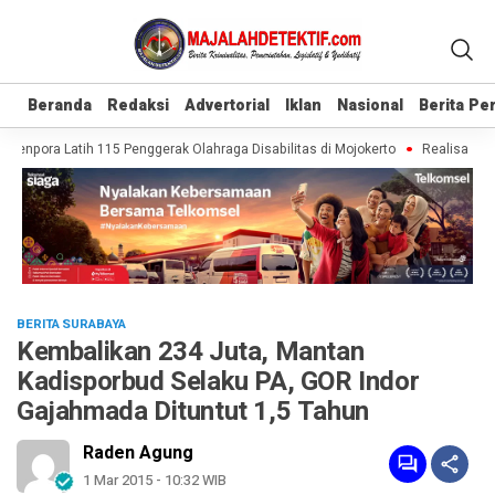
Beranda
Beranda
Redaksi
Redaksi
Advertorial
Advertorial
Iklan
Iklan
Nasional
Nasional
Berita P
Berita P
enpora Latih 115 Penggerak Olahraga Disabilitas di Mojokerto
Realisasi PAD
BERITA SURABAYA
Kembalikan 234 Juta, Mantan
Kadisporbud Selaku PA, GOR Indor
Gajahmada Dituntut 1,5 Tahun
Raden Agung
1 Mar 2015 - 10:32 WIB