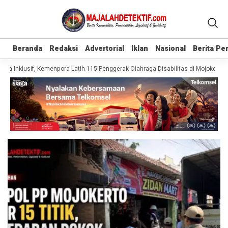
Beranda
Beranda
Redaksi
Redaksi
Advertorial
Advertorial
Iklan
Iklan
Nasional
Nasional
Berita P
Berita P
a Inklusif, Kemenpora Latih 115 Penggerak Olahraga Disabilitas di Mojokerto