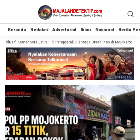
Beranda
Beranda
Redaksi
Redaksi
Advertorial
Advertorial
Iklan
Iklan
Nasional
Nasional
Berita P
Berita P
nklusif, Kemenpora Latih 115 Penggerak Olahraga Disabilitas di Mojokerto
Re