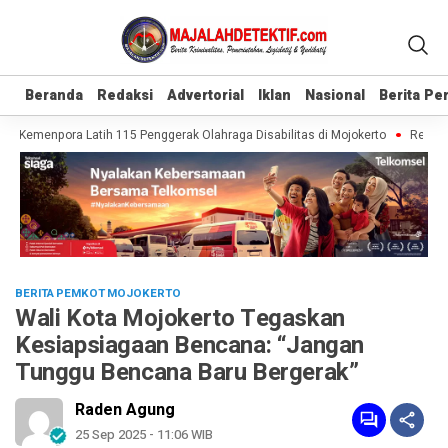
Beranda
Beranda
Redaksi
Redaksi
Advertorial
Advertorial
Iklan
Iklan
Nasional
Nasional
Berita P
Berita P
f, Kemenpora Latih 115 Penggerak Olahraga Disabilitas di Mojokerto
Realisas
BERITA PEMKOT MOJOKERTO
Wali Kota Mojokerto Tegaskan
Kesiapsiagaan Bencana: “Jangan
Tunggu Bencana Baru Bergerak”
Raden Agung
25 Sep 2025 - 11:06 WIB