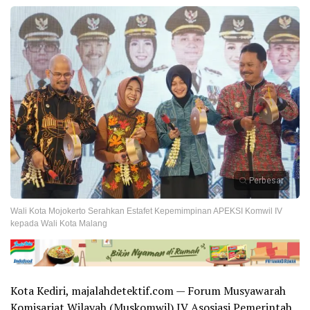
Perbesar
Wali Kota Mojokerto Serahkan Estafet Kepemimpinan APEKSI Komwil IV
kepada Wali Kota Malang
Kota Kediri, majalahdetektif.com — Forum Musyawarah
Komisariat Wilayah (Muskomwil) IV Asosiasi Pemerintah