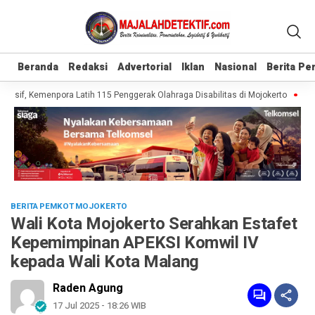
Beranda
Beranda
Redaksi
Redaksi
Advertorial
Advertorial
Iklan
Iklan
Nasional
Nasional
Berita P
Berita P
usif, Kemenpora Latih 115 Penggerak Olahraga Disabilitas di Mojokerto
Reali
BERITA PEMKOT MOJOKERTO
Wali Kota Mojokerto Serahkan Estafet
Kepemimpinan APEKSI Komwil IV
kepada Wali Kota Malang
Raden Agung
17 Jul 2025 - 18:26 WIB